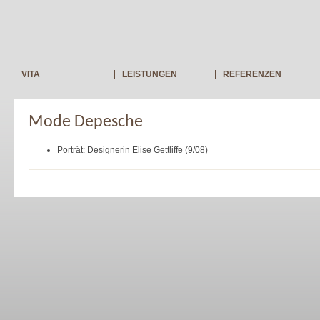
VITA
LEISTUNGEN
REFERENZEN
Mode Depesche
Porträt: Designerin Elise Gettliffe (9/08)